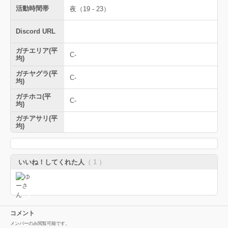
活動時間帯
夜（19 - 23）
Discord URL
ガチエリア(平
C-
均)
ガチヤグラ(平
C-
均)
ガチホコ(平
C-
均)
ガチアサリ(平
均)
いいね！してくれた人
（ 1 ）
コメント
メンバーのみ閲覧可能です。