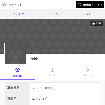
新規登録・ログイン
プレイヤー
チーム
イベント
710
*ckh
1
0
メンバー
イベント
基本情報
募集状態
メンバー募集なし
雰囲気
エンジョイ