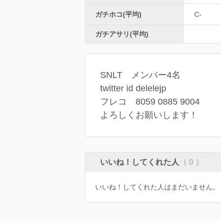
ガチホコ(平均)
C-
ガチアサリ(平均)
SNLT メンバー4名
twitter id delelejp
フレコ 8059 0885 9004
よろしくお願いします！
いいね！してくれた人
（ 0 ）
いいね！してくれた人はまだいません。