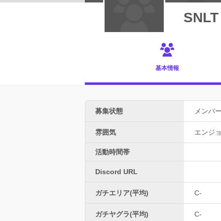
SNLT
基本情報
募集状態
メンバ
雰囲気
エンジ
活動時間帯
Discord URL
ガチエリア(平均)
C-
ガチヤグラ(平均)
C-