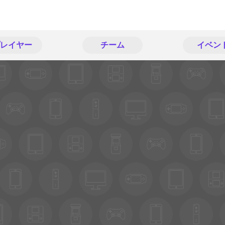
レイヤー
チーム
イベン