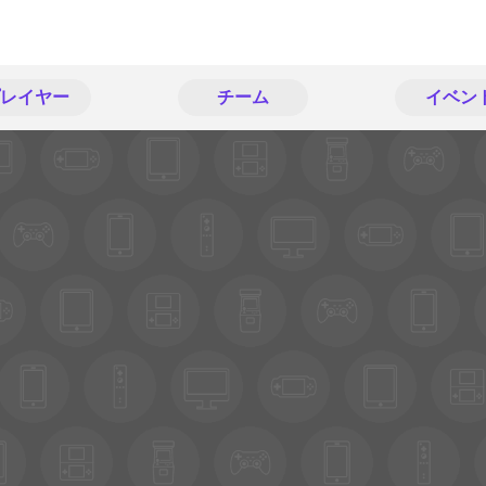
レイヤー
チーム
イベン