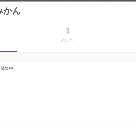
みかん
1
メンバー
ー募集中