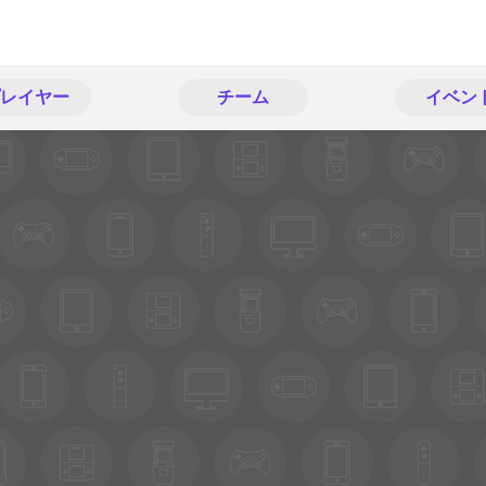
レイヤー
チーム
イベン