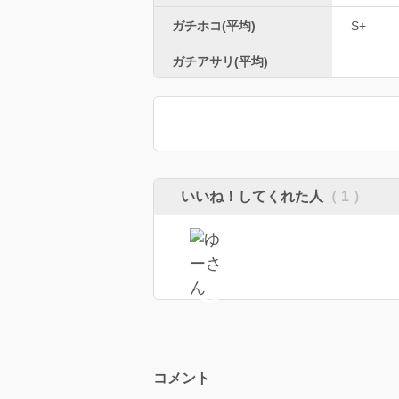
ガチホコ(平均)
S+
ガチアサリ(平均)
いいね！してくれた人
（ 1 ）
コメント