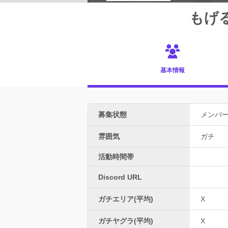
もげ
基本情報
募集状態
メンバ
雰囲気
ガチ
活動時間帯
Discord URL
ガチエリア(平均)
X
ガチヤグラ(平均)
X