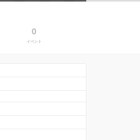
0
イベント