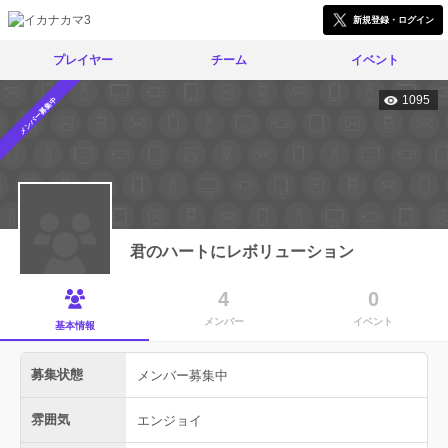
新規登録・ログイン
プレイヤー
チーム
イベント
1095
メンバー募集中
君のハートにレボリューション
4
0
メンバー
イベント
基本情報
募集状態
メンバー募集中
雰囲気
エンジョイ