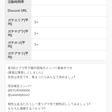
活動時間帯
Discord URL
ガチエリア(平
S+
均)
ガチヤグラ(平
S+
均)
ガチホコ(平
S+
均)
ガチアサリ(平
均)
第3回スプラ甲子園中国地方メンバー募集中です
​​​​(募集記事新しくしました)
名前は未定です。集まったらみんなで決めましょ!!
現在確定メンバー
@KYURA89006
@calamitytoon2
相性もあるだろうし一度リグマ等で相性試ししてみましょう!!
もちろん優勝するつもりで!!