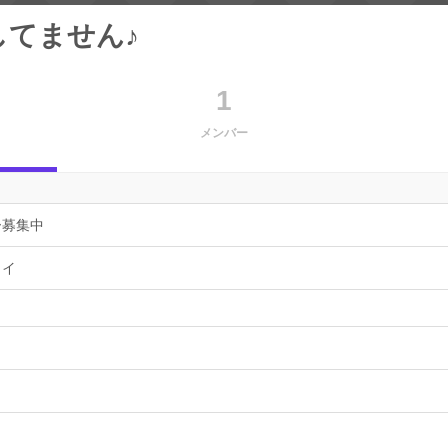
してません♪
1
メンバー
ー募集中
ョイ