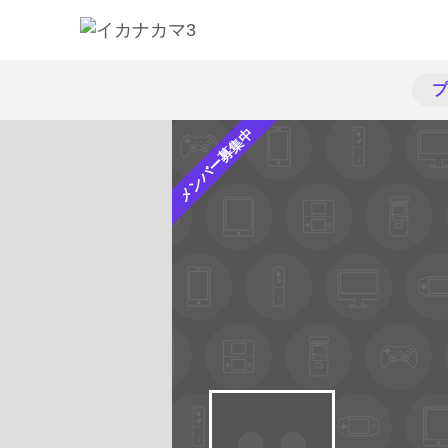
プ
メンバー募集中