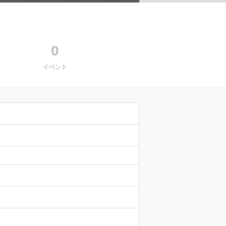
0
イベント