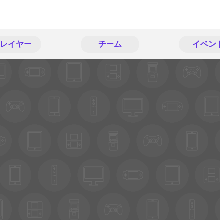
レイヤー
チーム
イベン