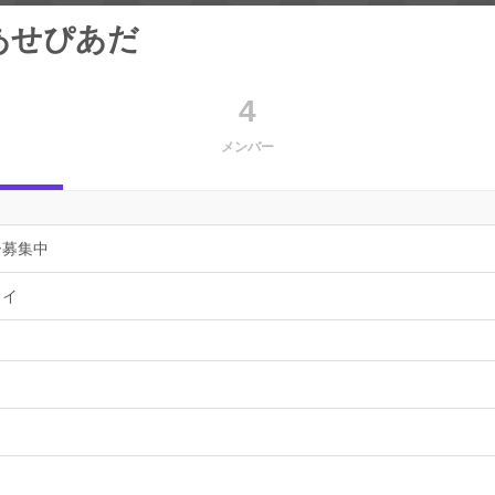
あせぴあだ
4
メンバー
ー募集中
ョイ