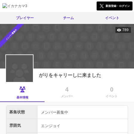
新規登録・ログイン
プレイヤー
チーム
イベント
789
メンバー募集中
がりをキャリーしに来ました
4
0
メンバー
イベント
基本情報
募集状態
メンバー募集中
雰囲気
エンジョイ