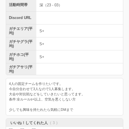
活動時間帯
深（23 - 03）
Discord URL
ガチエリア(平
S+
均)
ガチヤグラ(平
S+
均)
ガチホコ(平
S+
均)
ガチアサリ(平
均)
4人の固定チームを作りたいです。
今自分合わせて3人なので1人募集します。
大会や対抗戦などをしていきたいと思ってます。
条件:全ルールs+以上、空気を悪くしない方
少しでも興味を持たれたら気軽にDMまで
いいね！してくれた人
（ 3 ）