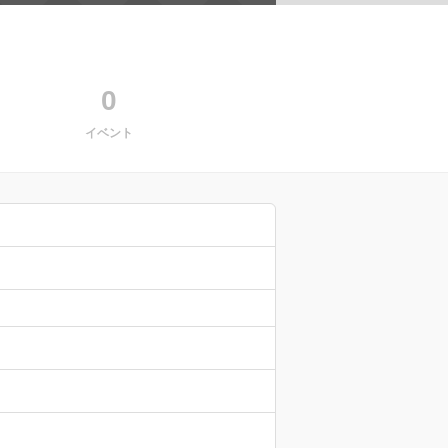
0
イベント