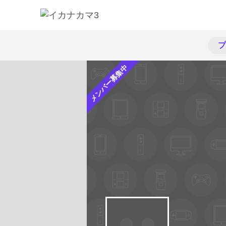
プ
メンバー募集中