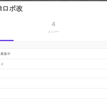
除ロボ改
4
メンバー
ー募集中
ョイ