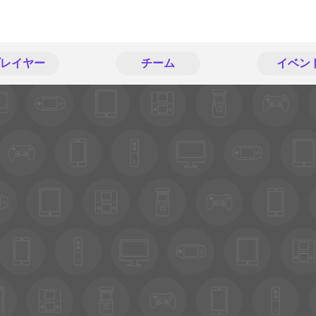
レイヤー
チーム
イベン