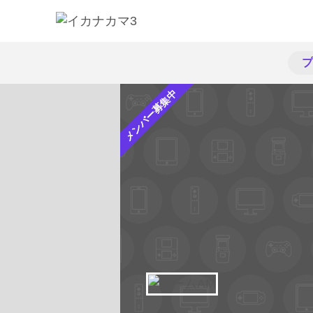
プ
メンバー募集中