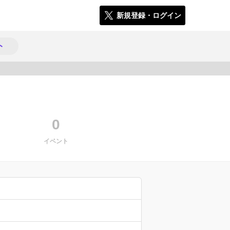
新規登録・ログイン
ト
2703
0
イベント