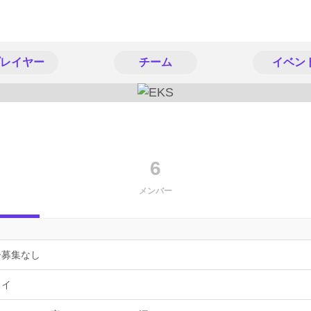
レイヤー
チーム
イベン
6
メンバー
ー募集なし
ョイ