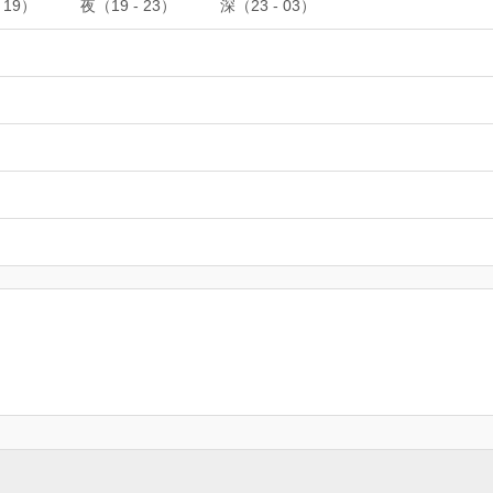
 19）
夜（19 - 23）
深（23 - 03）