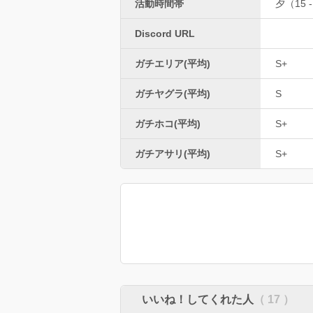
活動時間帯
夕（15 -
Discord URL
ガチエリア(平均)
S+
ガチヤグラ(平均)
S
ガチホコ(平均)
S+
ガチアサリ(平均)
S+
いいね！してくれた人
（ 17 ）