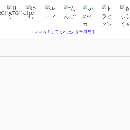
いいね！してくれた人を全員見る
、