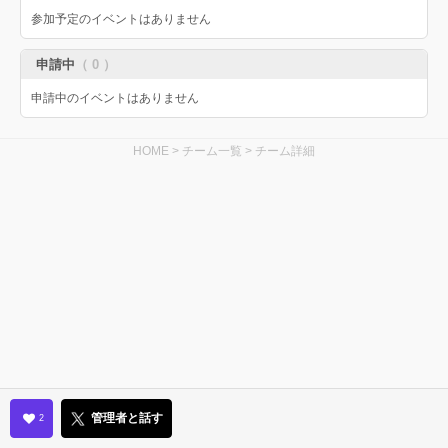
参加予定のイベントはありません
申請中
（ 0 ）
申請中のイベントはありません
HOME
>
チーム一覧
>
チーム詳細
管理者と話す
2