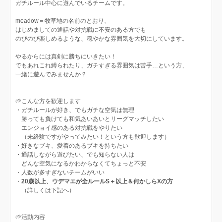
ガチルール中心に遊んでいるチームです。
meadow＝牧草地の名前のとおり、
はじめましての通話や対抗戦に不安のある方でも
のびのび楽しめるような、穏やかな雰囲気を大切にしています。
やるからには真剣に勝ちにいきたい！
でもあれこれ縛られたり、ガチすぎる雰囲気は苦手…という方、
一緒に遊んでみませんか？
🌱こんな方を歓迎します
・ガチルールが好き、でもガチな空気は無理
勝っても負けても和気あいあいとリーグマッチしたい
エンジョイ感のある対抗戦をやりたい
（未経験ですがやってみたい！という方も歓迎します）
・好きなブキ、愛着のあるブキを持ちたい
・通話しながら遊びたい、でも知らない人は
どんな空気になるかわからなくてちょっと不安
・人数が多すぎないチームがいい
・
20歳以上、ウデマエが全ルールS＋以上＆何かしらXの方
（詳しくは下記へ）
🌱活動内容