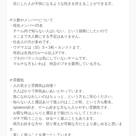
目にした人が不快になるような呟きを控えることができる方。
🌱人数やメンバーについて
・現在メンバー25名
チーム内で知らない人はいない、という規模にしたいので
そこまで大人数にする予定はありません。
・社会人の方が多めです。
・ウデマエは（旧）S＋1桁～カンストまで、
現在は全員が1ルール以上Xです。
・ブキのバランスは気にしていないチームです。
マルチな方もいれば、特定のブキを愛用している方も。
🌱雰囲気
・人の良さと雰囲気は自慢！
大人ばかりで和気あいあいとやっています。
急になれなれしいのはちょっと…という方もご安心ください。
・知らない人と通話ありで遊ぶのはここが初、という方も数名。
splatoon好き、ゲーム好きな方なら入りやすい雰囲気です。
お暇な時はふらりと通話まで遊びにいらしてください。
・ガチで戦うことも、ゆるーく遊ぶこともあります。
両方お好きな方や、切り替えが可能な方だとより楽しめると思いま
す。
・楽しく遊ぶことを第一としています。