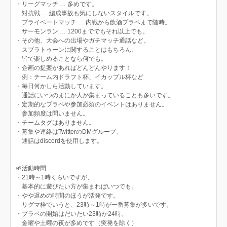
・リーグマッチ … 多めです。
対抗戦 … 編成事故も気にしないスタイルです。
プライベートマッチ … 内戦から飲酒プラベまで随時。
サーモンラン … 1200まででもそれ以上でも。
・その他、大会への出場やガチマッチ通話など。
スプラトゥーンに関することはもちろん、
皆で楽しめることなら何でも。
・企画の提案があればどんどんやります！
例：チーム内ドラフト杯、イカップル杯など
・毎日何かしら活動しています。
通話にいつのまにか人が集まっていることも多いです。
・定期的なプラベや参加必須のイベントはありません。
参加頻度は問いません。
・チームタグはありません。
・募集や連絡はTwitterのDMグループ、
通話はdiscordを使用します。
🌱活動時間
・21時～1時くらいですが、
基本的に遊びたい方が集まればいつでも。
・やや遅めの時間のほうが活発です。
リグマ枠でいうと、23時～1時が一番募集が多いです。
・プラベの開始はだいたい23時か24時、
金曜や土曜の夜が多めです（突発を除く）