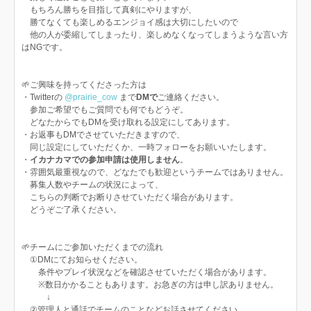
もちろん勝ちを目指して真剣にやりますが、
勝てなくても楽しめるエンジョイ感は大切にしたいので
他の人が委縮してしまったり、楽しめなくなってしまうような言い方
はNGです。
🌱ご興味を持ってくださった方は
・Twitterの
@prairie_cow
まで
DMで
ご連絡ください。
参加ご希望でもご質問でも何でもどうぞ。
どなたからでもDMを受け取れる設定にしてあります。
・お返事もDMでさせていただきますので、
同じ設定にしていただくか、一時フォローをお願いいたします。
・
イカナカマでの参加申請は使用しません
。
・雰囲気最重視なので、どなたでも歓迎というチームではありません。
募集人数やチームの状況によって、
こちらの判断でお断りさせていただく場合があります。
どうぞご了承ください。
🌱チームにご参加いただくまでの流れ
①DMにてお知らせください。
条件やプレイ状況などを確認させていただく場合があります。
※数日かかることもあります。お急ぎの方は申し訳ありません。
↓
②管理人と通話でチームのことなどお話させてください。