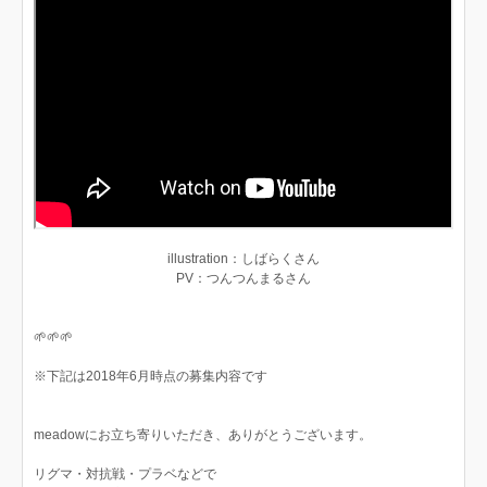
illustration：しばらくさん
PV：つんつんまるさん
🌱🌱🌱
※下記は2018年6月時点の募集内容です
meadowにお立ち寄りいただき、ありがとうございます。
リグマ・対抗戦・プラベなどで