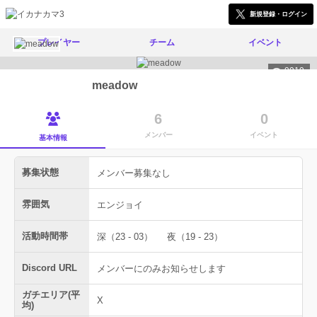
新規登録・ログイン
プレイヤー
チーム
イベント
9919
meadow
6
0
メンバー
イベント
基本情報
募集状態
メンバー募集なし
雰囲気
エンジョイ
活動時間帯
深（23 - 03）
夜（19 - 23）
Discord URL
メンバーにのみお知らせします
ガチエリア(平
X
均)