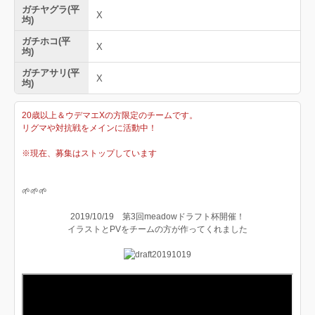
ガチヤグラ(平
X
均)
ガチホコ(平
X
均)
ガチアサリ(平
X
均)
20歳以上＆ウデマエXの方限定のチームです。
リグマや対抗戦をメインに活動中！
※現在、募集はストップしています
🌱🌱🌱
2019/10/19 第3回meadowドラフト杯開催！
イラストとPVをチームの方が作ってくれました