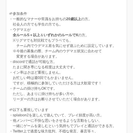
🌱参加条件
・一般的なマナーや常識をお持ちの
20歳以上
の方。
社会人の方でも学生の方でも。
・ウデマエが
全ルールS＋以上
＆
いずれかのルールでX
の方。
※リグマでも対抗戦でもプラベでも、
チーム内でウデマエ差を気にせず遊ぶために設定しています。
※今後の募集の際、チーム内のウデマエ状況に合わせて
変更する場合があります。
・discordで通話が可能な方。
たまに聞き専になる程度は大丈夫です。
・イン率はさほど重視しません。
お忙しい時は週0回でもかまいません。
ですが、積極的に参加していただける方は大歓迎です！
・チームの掛け持ちOKです。
ただし、あまりに掛け持ちが多い方や、
リーダーの方はお断りさせていただく場合があります。
🌱以下も重視しています
・splatoon2を楽しんで遊んでいて、プレイ頻度が高い方。
・他メンバーに不快な思いをさせるような言動をしない、
一緒にゲームを楽しむという気持ちでプレイと通話ができる方。
・Twitter上で過度な味方批判、不穏な発言、暴言等々、