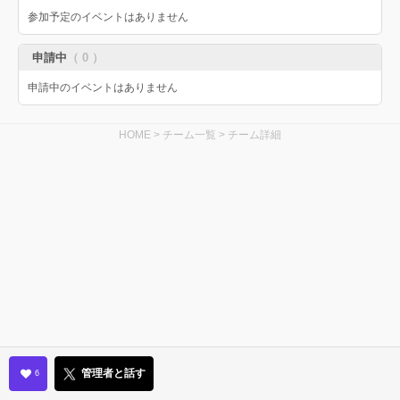
参加予定のイベントはありません
申請中
（ 0 ）
申請中のイベントはありません
HOME
>
チーム一覧
>
チーム詳細
管理者と話す
6