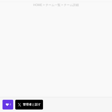
HOME
>
チーム一覧
>
チーム詳細
管理者と話す
6