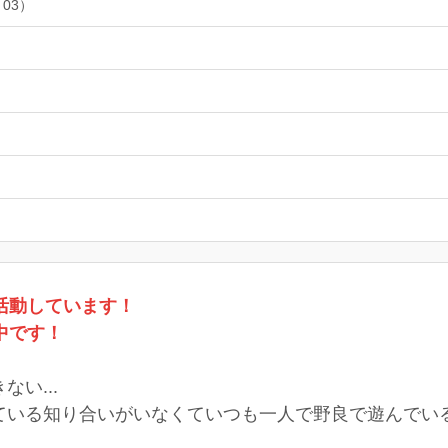
 03）
活動しています！
中です！
い...
いる知り合いがいなくていつも一人で野良で遊んでいる.