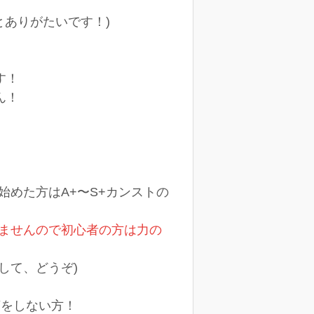
とありがたいです！)
す！
ん！
ら始めた方はA+〜S+カンストの
ませんので初心者の方は力の
して、どうぞ)
言をしない方！