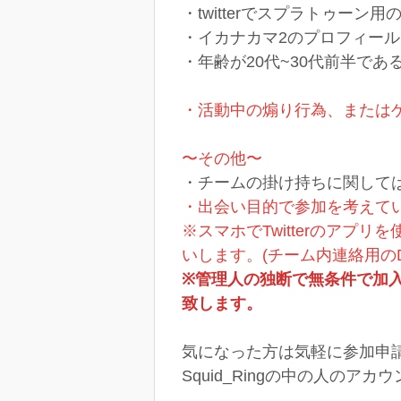
・twitterでスプラトゥー
・イカナカマ2のプロフィール
・年齢が20代~30代前半であ
・活動中の煽り行為、またはゲ
〜その他〜
・チームの掛け持ちに関しては
・出会い目的で参加を考えて
※スマホでTwitterのア
いします。(チーム内連絡用の
※管理人の独断で無条件で加
致します。
気になった方は気軽に参加申請やt
Squid_Ringの中の人のアカ