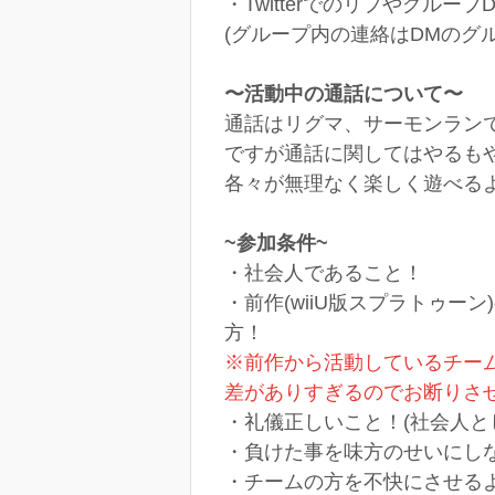
・Twitterでのリプやグループ
(グループ内の連絡はDMのグ
〜活動中の通話について〜
通話はリグマ、サーモンラン
ですが通話に関してはやるも
各々が無理なく楽しく遊べる
~参加条件~
・社会人であること！
・前作(wiiU版スプラトゥー
方！
※前作から活動しているチー
差がありすぎるのでお断りさ
・礼儀正しいこと！(社会人と
・負けた事を味方のせいにし
・チームの方を不快にさせる