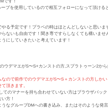
DMです！
ループを使用しているので相互フォローになって頂ける
でやる予定です！プラベの時はほとんどしないと思いま
やらないも自由です！聞き専ですらしなくても構いませ
ようにしていきたいと考えています！
ン)のウデマエがS〜S+カンストの方,スプラトゥーン2か
ムなので前作でのウデマエがS〜S＋カンストの方しかい
せて頂きます。
してのマナーを持ち合わせていない方はブラウザバック
ない方！
ようなグループDMへの書き込み、またはそのような発