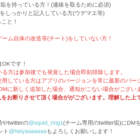
ン用の垢を持っている方！(連絡を取るために必須)
をしっかりと記入している方(ウデマエ等)
ること！
ーム自体の改造等(チート)をしていない方！
OKです！
いる方は参加後でも発覚した場合即刻排除します。
プリを使用している方はアプリのバージョンを常に最新のバ
DMに新しく追加した場合、通知がこない場合がございま
入をお断りさせて頂く場合ががございます。理解した上
witterの
@squid_ring1
(チーム専用のtwitter垢)に
ウント
@heiyaaaaaaa
もよろしくお願いします！