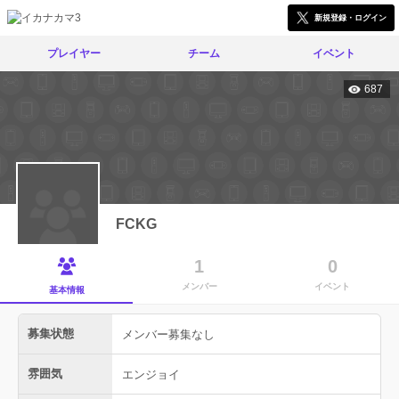
新規登録・ログイン
プレイヤー
チーム
イベント
687
FCKG
1
0
メンバー
イベント
基本情報
募集状態
メンバー募集なし
雰囲気
エンジョイ