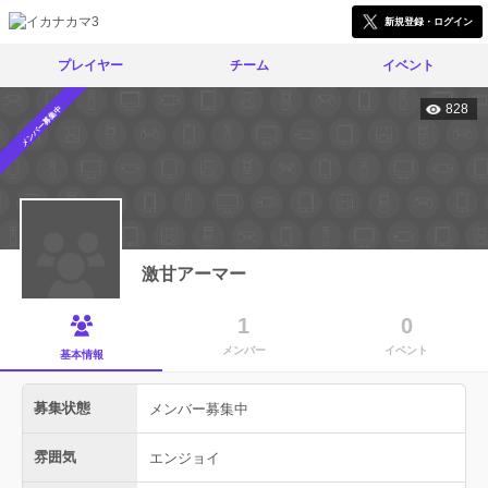
新規登録・ログイン
プレイヤー
チーム
イベント
828
メンバー募集中
激甘アーマー
1
0
メンバー
イベント
基本情報
募集状態
メンバー募集中
雰囲気
エンジョイ