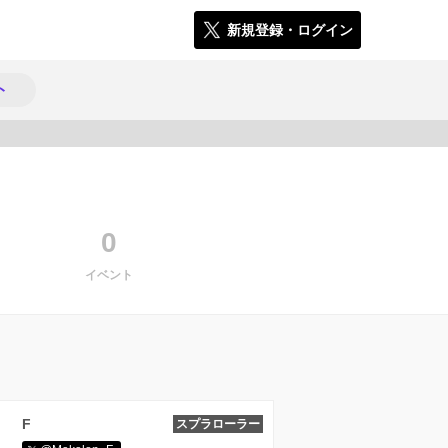
新規登録・ログイン
ト
375
0
イベント
F
スプラローラー