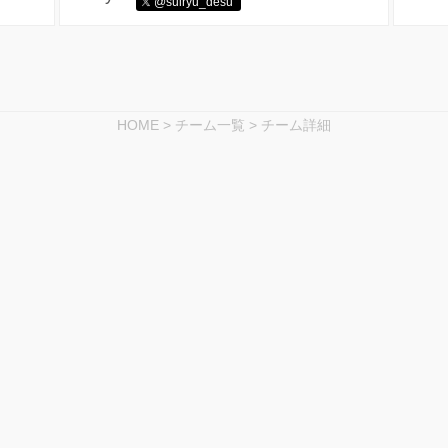
@suiryu_desu
HOME
>
チーム一覧
>
チーム詳細