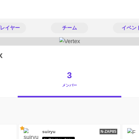
レイヤー
チーム
イベン
x
3
メンバー
suiryu
N-ZAP85