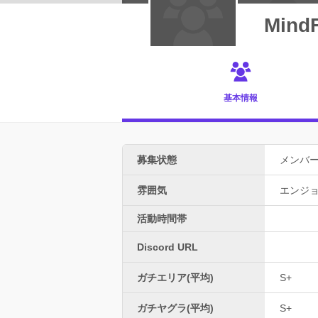
Mind
基本情報
募集状態
メンバ
雰囲気
エンジ
活動時間帯
Discord URL
ガチエリア(平均)
S+
ガチヤグラ(平均)
S+