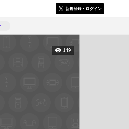
新規登録・ログイン
ト
149