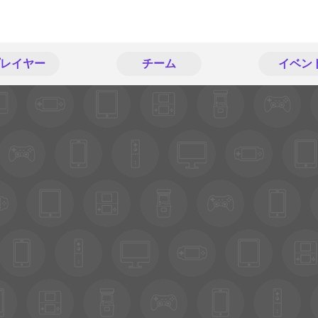
レイヤー
チーム
イベン