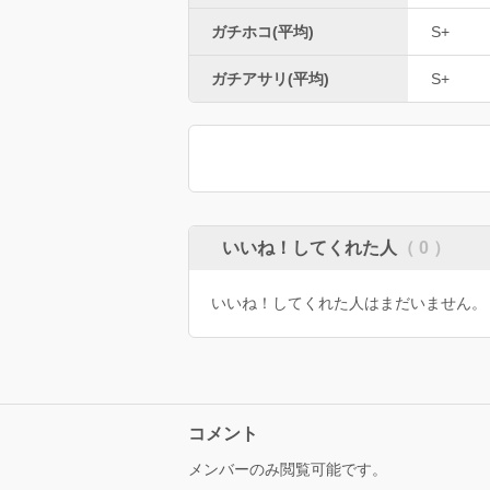
ガチホコ(平均)
S+
ガチアサリ(平均)
S+
いいね！してくれた人
（ 0 ）
いいね！してくれた人はまだいません。
コメント
メンバーのみ閲覧可能です。