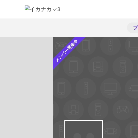
プ
メンバー募集中