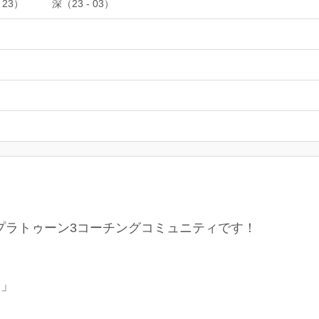
 23）
深（23 - 03）
のスプラトゥーン3コーチングコミュニティです！
る」