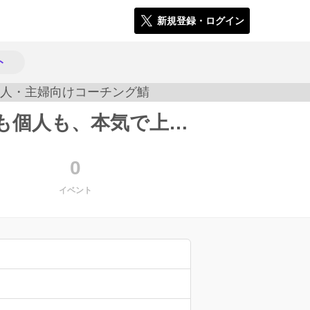
新規登録・ログイン
ト
「チームの勝ち方、教えます。」チームも個人も、本気で上達したい人へ。社会人・主婦向けコーチング鯖
984
0
イベント