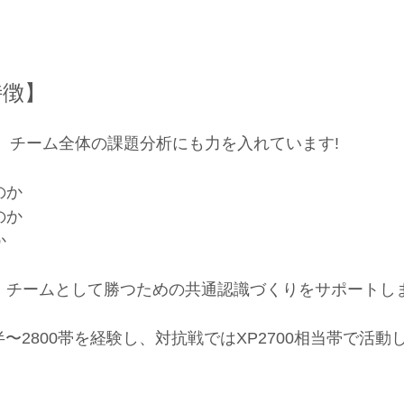
特徴】
く、チーム全体の課題分析にも力を入れています!
のか
のか
か
、チームとして勝つための共通認識づくりをサポートしま
0後半〜2800帯を経験し、対抗戦ではXP2700相当帯で