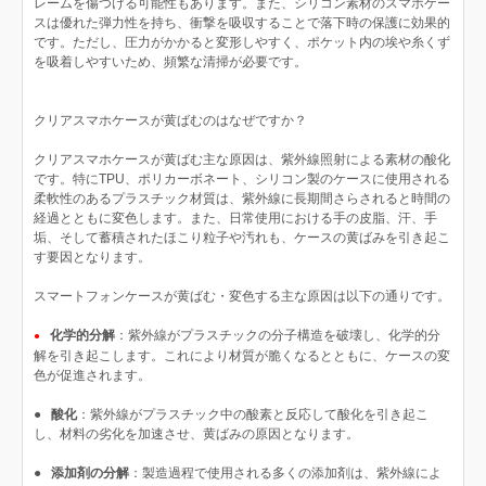
レームを傷つける可能性もあります。また、シリコン素材のスマホケー
スは優れた弾力性を持ち、衝撃を吸収することで落下時の保護に効果的
です。ただし、圧力がかかると変形しやすく、ポケット内の埃や糸くず
を吸着しやすいため、頻繁な清掃が必要です。
クリアスマホケースが黄ばむのはなぜですか？
クリアスマホケースが黄ばむ主な原因は、紫外線照射による素材の酸化
です。特にTPU、ポリカーボネート、シリコン製のケースに使用される
柔軟性のあるプラスチック材質は、紫外線に長期間さらされると時間の
経過とともに変色します。また、日常使用における手の皮脂、汗、手
垢、そして蓄積されたほこり粒子や汚れも、ケースの黄ばみを引き起こ
す要因となります。
スマートフォンケースが黄ばむ・変色する主な原因は以下の通りです。
化学的分解
：紫外線がプラスチックの分子構造を破壊し、化学的分
●
解を引き起こします。これにより材質が脆くなるとともに、ケースの変
色が促進されます。
●
酸化
：紫外線がプラスチック中の酸素と反応して酸化を引き起こ
し、材料の劣化を加速させ、黄ばみの原因となります。
●
添加剤の分解
：製造過程で使用される多くの添加剤は、紫外線によ