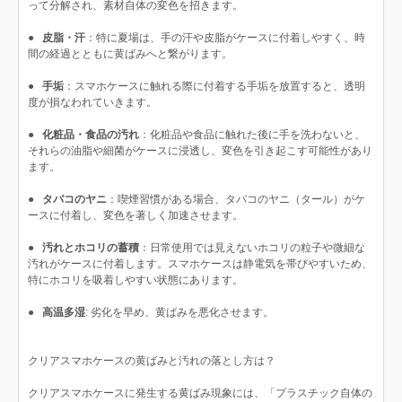
って分解され、素材自体の変色を招きます。
●
皮脂・汗
：特に夏場は、手の汗や皮脂がケースに付着しやすく、時
間の経過とともに黄ばみへと繋がります。
●
手垢
：スマホケースに触れる際に付着する手垢を放置すると、透明
度が損なわれていきます。
●
化粧品・食品の汚れ
：化粧品や食品に触れた後に手を洗わないと、
それらの油脂や細菌がケースに浸透し、変色を引き起こす可能性があり
ます。
●
タバコのヤニ
：喫煙習慣がある場合、タバコのヤニ（タール）がケ
ースに付着し、変色を著しく加速させます。
●
汚れとホコリの蓄積
：日常使用では見えないホコリの粒子や微細な
汚れがケースに付着します。スマホケースは静電気を帯びやすいため、
特にホコリを吸着しやすい状態にあります。
●
高温多湿
: 劣化を早め、黄ばみを悪化させます。
クリアスマホケースの黄ばみと汚れの落とし方は？
クリアスマホケースに発生する黄ばみ現象には、「プラスチック自体の