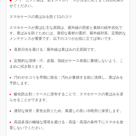
クリーニング後は、必ずスマホケースが完全に乾くまで自然乾燥さ
◆
せてください。
スマホケースの黄ばみを防ぐ11のコツ
スマホケースが黄ばむ主な原因は、紫外線の照射と素材の経年劣化で
す。黄ばみを防ぐためには、適切な素材の選択、紫外線対策、定期的な
メンテナンスが重要です。以下のコツがお役に立てば幸いです。
直射日光を避ける：紫外線は黄ばみの主原因です。
●
定期的な清掃：汗、皮脂、指紋がケース表面に蓄積しないよう、こ
●
まめに拭き取ります。
汚れやホコリを早期に除去：汚れが蓄積する前に清掃し、黄ばみを
●
予防します。
酸化防止剤：ケースに塗布することで、スマホケースの黄ばみを遅
●
らせることができます。
適切な保管：変色を防ぐため、風通しの良い冷暗所に保管します。
●
高温多湿の極端な環境を避ける：高温・高湿の条件下にスマホを放
●
置しないでください。