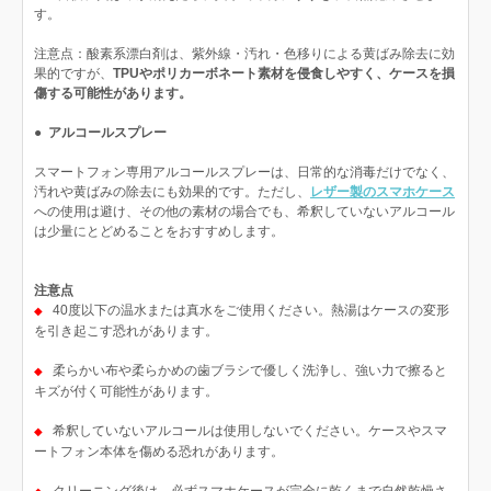
す。
注意点：酸素系漂白剤は、紫外線・汚れ・色移りによる黄ばみ除去に効
果的ですが、
TPUやポリカーボネート素材を侵食しやすく、ケースを損
傷する可能性があります。
●
アルコールスプレー
スマートフォン専用アルコールスプレーは、日常的な消毒だけでなく、
汚れや黄ばみの除去にも効果的です。ただし、
レザー製のスマホケース
への使用は避け、その他の素材の場合でも、希釈していないアルコール
は少量にとどめることをおすすめします。
注意点
40度以下の温水または真水をご使用ください。熱湯はケースの変形
◆
を引き起こす恐れがあります。
柔らかい布や柔らかめの歯ブラシで優しく洗浄し、強い力で擦ると
◆
キズが付く可能性があります。
希釈していないアルコールは使用しないでください。ケースやスマ
◆
ートフォン本体を傷める恐れがあります。