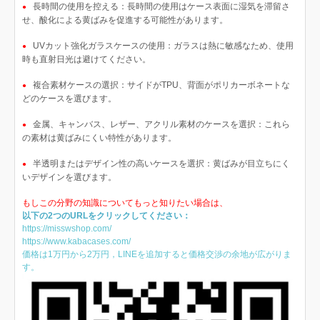
長時間の使用を控える：長時間の使用はケース表面に湿気を滞留さ
●
せ、酸化による黄ばみを促進する可能性があります。
UVカット強化ガラスケースの使用：ガラスは熱に敏感なため、使用
●
時も直射日光は避けてください。
複合素材ケースの選択：サイドがTPU、背面がポリカーボネートな
●
どのケースを選びます。
金属、キャンバス、レザー、アクリル素材のケースを選択：これら
●
の素材は黄ばみにくい特性があります。
半透明またはデザイン性の高いケースを選択：黄ばみが目立ちにく
●
いデザインを選びます。
もしこの分野の知識についてもっと知りたい場合は、
以下の2つのURLをクリックしてください：
https://misswshop.com/
https://www.kabacases.com/
価格は1万円から2万円，LINEを追加すると価格交渉の余地が広がりま
す。