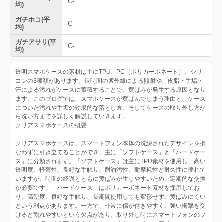
C-
均)
ガチホコ(平
C-
均)
ガチアサリ(平
C-
均)
透明スマホケースの素材は主にTPU、PC（ポリカーボネート）、シリ
コンの3種類があります。長時間の紫外線による照射や、皮脂・手垢・
汗による汚れがケースに蓄積することで、黄ばみが発生する原因となり
ます。このブログでは、スマホケースが黄ばんでしまう理由と、ケース
についた汚れや手垢の効果的な落とし方、そしてケースの取り外し方か
ら洗い方までを詳しく解説していきます。
クリアスマホケースの概要
クリアスマホケースは、スマートフォン本体の洗練されたデザインを損
なわずに引き立てることができ、主に「ソフトケース」と「ハードケー
ス」に分類されます。「ソフトケース」は主にTPU素材を使用し、高い
透明度、軽薄性、良好な手触り、耐油汚性、耐摩耗性と耐久性に優れて
いますが、時間の経過とともに黄ばみが生じやすいため、定期的な交換
が必要です。「ハードケース」はポリカーボネート素材を採用してお
り、高硬度、良好な手触り、長期間使用しても変形せず、黄ばみにくい
という利点があります。一方で、非常に傷が付きやすく、強い衝撃を受
けると割れやすいという欠点があり、取り外し時にスマートフォンのフ