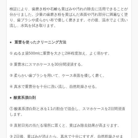
検証により、歯磨き粉や石鹸も黄ばみや汚れの除去に活用できることが
分かりました。少量の歯磨き粉を黄ばんだ表面や汚れ部分に満遍なく塗
り、歯ブラシや柔らかい布で優しく磨きます。その後、温水でよく洗い
流し、水気を拭き取ります。
●
重曹を使ったクリーニング方法
① ぬるま湯500mlに重曹を大さじ2杯程度加え、よく溶かす。
② 重曹水にスマホケースを30分間浸漬する。
③ 柔らかい歯ブラシを用いて、ケース表面を優しく磨く。
④ 真水で重曹分を十分に洗い流し、自然乾燥させる。
●
酸素系漂白剤
① 酸素系漂白剤と水を1:1の割合で混合し、スマホケースを2日間浸漬
します。
② 直射日光の当たる場所に置くと、黄ばみ除去効果が高まります。
③ 2日後、黄ばみが消えたら、真水で十分にすすぎ、自然乾燥させま