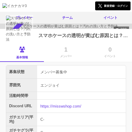
新規登録・ログイン
プレイヤー
チーム
イベント
208
メンバー募集中
スマホケースの透明が黄ばむ原因とは？汚れの洗い方と予防法
1
0
メンバー
イベント
基本情報
募集状態
メンバー募集中
雰囲気
エンジョイ
活動時間帯
Discord URL
https://misswshop.com/
ガチエリア(平
C-
均)
ガチヤグラ(平