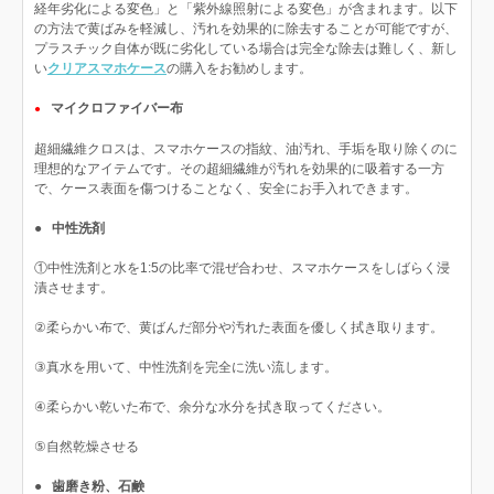
経年劣化による変色」と「紫外線照射による変色」が含まれます。以下
の方法で黄ばみを軽減し、汚れを効果的に除去することが可能ですが、
プラスチック自体が既に劣化している場合は完全な除去は難しく、新し
い
クリアスマホケース
の購入をお勧めします。
マイクロファイバー布
●
超細繊維クロスは、スマホケースの指紋、油汚れ、手垢を取り除くのに
理想的なアイテムです。その超細繊維が汚れを効果的に吸着する一方
で、ケース表面を傷つけることなく、安全にお手入れできます。
●
中性洗剤
①中性洗剤と水を1:5の比率で混ぜ合わせ、スマホケースをしばらく浸
漬させます。
②柔らかい布で、黄ばんだ部分や汚れた表面を優しく拭き取ります。
③真水を用いて、中性洗剤を完全に洗い流します。
④柔らかい乾いた布で、余分な水分を拭き取ってください。
⑤自然乾燥させる
●
歯磨き粉、石鹸