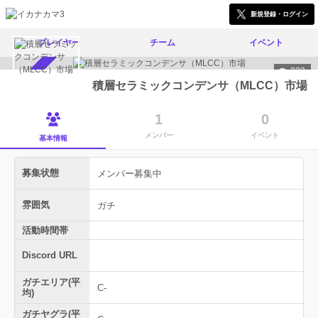
新規登録・ログイン
プレイヤー
チーム
イベント
222
メンバー募集中
積層セラミックコンデンサ（MLCC）市場
1
0
メンバー
イベント
基本情報
募集状態
メンバー募集中
雰囲気
ガチ
活動時間帯
Discord URL
ガチエリア(平
C-
均)
ガチヤグラ(平