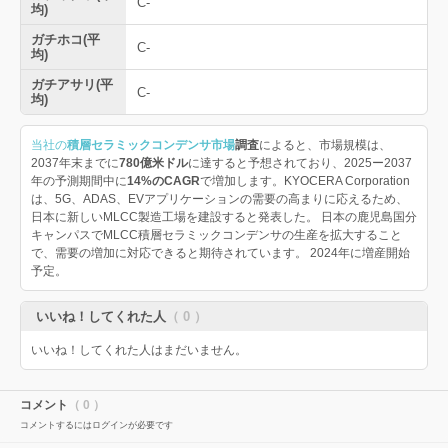
C-
均)
ガチホコ(平
C-
均)
ガチアサリ(平
C-
均)
当社の
積層セラミックコンデンサ市場
調査
によると、市場規模は、
2037年末までに
780億米ドル
に達すると予想されており、2025ー2037
年の予測期間中に
14%のCAGR
で増加します。KYOCERA Corporation
は、5G、ADAS、EVアプリケーションの需要の高まりに応えるため、
日本に新しいMLCC製造工場を建設すると発表した。 日本の鹿児島国分
キャンパスでMLCC積層セラミックコンデンサの生産を拡大すること
で、需要の増加に対応できると期待されています。 2024年に増産開始
予定。
いいね！してくれた人
（ 0 ）
いいね！してくれた人はまだいません。
コメント
（ 0 ）
コメントするにはログインが必要です