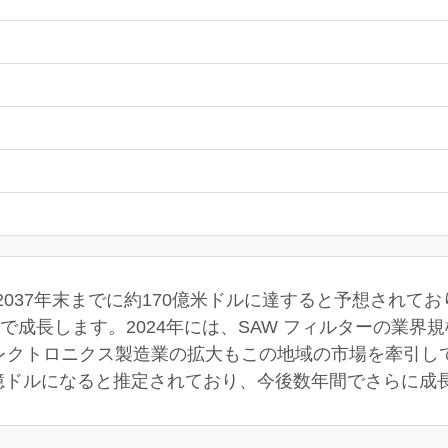
2037年末までに約170億米ドルに達すると予想されて
CAGRで成長します。2024年には、SAW フィルターの業界
レクトロニクス製造業の拡大もこの地域の市場を牽引して
82億ドルになると推定されており、今後数年間でさらに