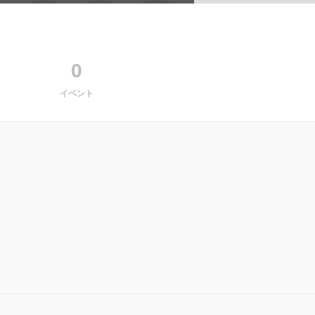
0
イベント