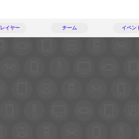
レイヤー
チーム
イベン