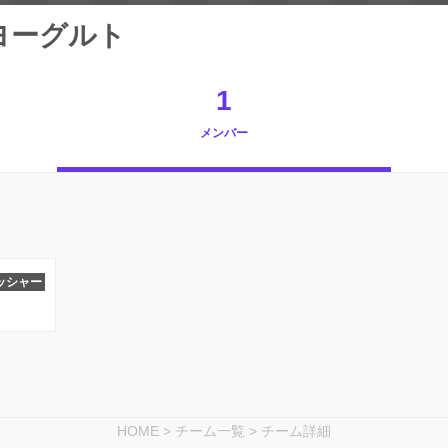
ヨーグルト
1
メンバー
ッシャー
HOME
>
チーム一覧
>
チーム詳細