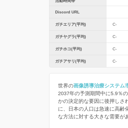
活動時間帯
Discord URL
ガチエリア(平均)
C-
ガチヤグラ(平均)
C-
ガチホコ(平均)
C-
ガチアサリ(平均)
C-
世界の
画像誘導治療システム
2037年の予測期間中に5.
かの決定的な要因に後押しさ
に、日本の人口は急速に高齢
な方法に対する大きな需要が