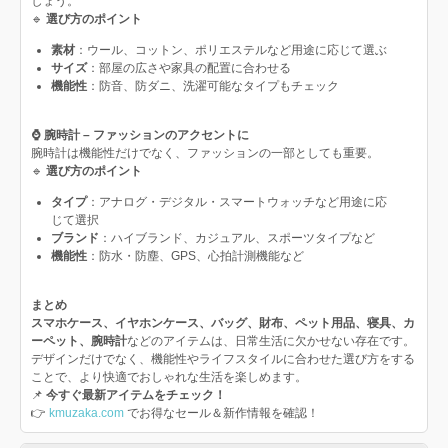
しょう。
🔹
選び方のポイント
素材
：ウール、コットン、ポリエステルなど用途に応じて選ぶ
サイズ
：部屋の広さや家具の配置に合わせる
機能性
：防音、防ダニ、洗濯可能なタイプもチェック
⌚ 腕時計 – ファッションのアクセントに
腕時計は機能性だけでなく、ファッションの一部としても重要。
🔹
選び方のポイント
タイプ
：アナログ・デジタル・スマートウォッチなど用途に応
じて選択
ブランド
：ハイブランド、カジュアル、スポーツタイプなど
機能性
：防水・防塵、GPS、心拍計測機能など
まとめ
スマホケース、イヤホンケース、バッグ、財布、ペット用品、寝具、カ
ーペット、腕時計
などのアイテムは、日常生活に欠かせない存在です。
デザインだけでなく、機能性やライフスタイルに合わせた選び方をする
ことで、より快適でおしゃれな生活を楽しめます。
📌
今すぐ最新アイテムをチェック！
👉
kmuzaka.com
でお得なセール＆新作情報を確認！