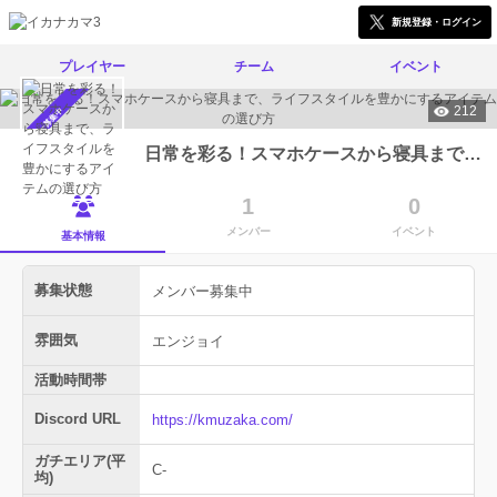
新規登録・ログイン
プレイヤー
チーム
イベント
212
メンバー募集中
日常を彩る！スマホケースから寝具まで、ライフスタイルを豊かにするアイテムの選び方
1
0
メンバー
イベント
基本情報
募集状態
メンバー募集中
雰囲気
エンジョイ
活動時間帯
Discord URL
https://kmuzaka.com/
ガチエリア(平
C-
均)