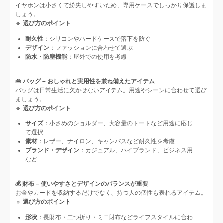
イヤホンは小さくて紛失しやすいため、専用ケースでしっかり保護しま
しょう。
🔹
選び方のポイント
耐久性
：シリコンやハードケースで落下を防ぐ
デザイン
：ファッションに合わせて選ぶ
防水・防塵機能
：屋外での使用を考慮
👜 バッグ – おしゃれと実用性を兼ね備えたアイテム
バッグは日常生活に欠かせないアイテム。用途やシーンに合わせて選び
ましょう。
🔹
選び方のポイント
サイズ
：小さめのショルダー、大容量のトートなど用途に応じ
て選択
素材
：レザー、ナイロン、キャンバスなど耐久性を考慮
ブランド・デザイン
：カジュアル、ハイブランド、ビジネス用
など
💰 財布 – 使いやすさとデザインのバランスが重要
お金やカードを収納するだけでなく、持つ人の個性も表れるアイテム。
🔹
選び方のポイント
形状
：長財布・二つ折り・ミニ財布などライフスタイルに合わ