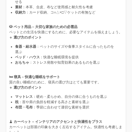
せる
素材
：本革、合皮、布など使用感と耐久性を考慮
収納力
：カード収納、コ○△×□▽ケットの有無など
🐶 ペット用品 – 大切な家族のための必需品
ペットとの生活を快適にするために、必要なアイテムを揃えましょう。
🔹
選び方のポイント
食器・給水器
：ペットのサイズや食事スタイルに合ったものを
選ぶ
ベッド・ハウス
：快適な睡眠環境を提供
おもちゃ
：ストレス発散や知育効果のあるものを選ぶ
🛏 寝具 – 快適な睡眠をサポート
質の良い睡眠のために、寝具の選び方はとても重要です。
🔹
選び方のポイント
マットレス
：硬め・柔らかめ、自分の体に合うものを選ぶ
枕
：首や肩の負担を軽減する高さと素材を選ぶ
布団・毛布
：季節に合わせて適切な素材を選択
🧹 カーペット – インテリアのアクセントと快適性をプラス
カーペットは部屋の印象を大きく左右するアイテム。快適性も考慮しま