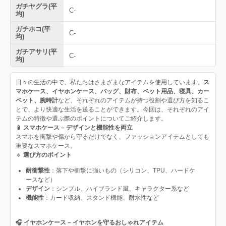
ガチヤグラ(平
C-
均)
ガチホコ(平
C-
均)
ガチアサリ(平
C-
均)
日々の生活の中で、私たちはさまざまなアイテムを使用しています。
ス
マホケース、イヤホンケース、バッグ、財布、ペット用品、寝具、カー
ペット、腕時計
など、それぞれのアイテムが持つ役割や選び方を知るこ
とで、より快適な生活を送ることができます。今回は、それぞれのアイ
テムの特徴や選ぶ際のポイントについてご紹介します。
📱 スマホケース – デザインと機能性を両立
スマホを衝撃や傷から守るだけでなく、ファッションアイテムとしても
重要なスマホケース。
🔹
選び方のポイント
耐衝撃性
：落下や衝撃に強いもの（シリコン、TPU、ハードケ
ースなど）
デザイン
：シンプル、ハイブランド風、キャラクター系など
機能性
：カード収納、スタンド機能、耐水性など
🎧 イヤホンケース – イヤホンを守るおしゃれアイテム