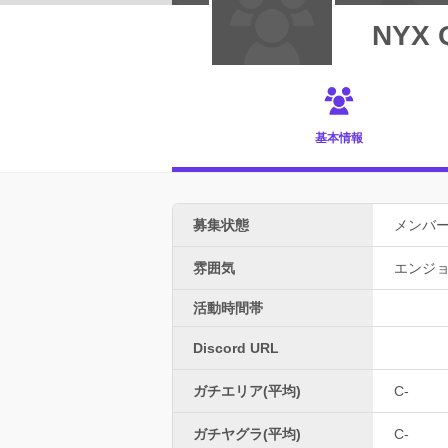
NYX 
基本情報
募集状態
メンバ
雰囲気
エンジ
活動時間帯
Discord URL
ガチエリア(平均)
C-
ガチヤグラ(平均)
C-