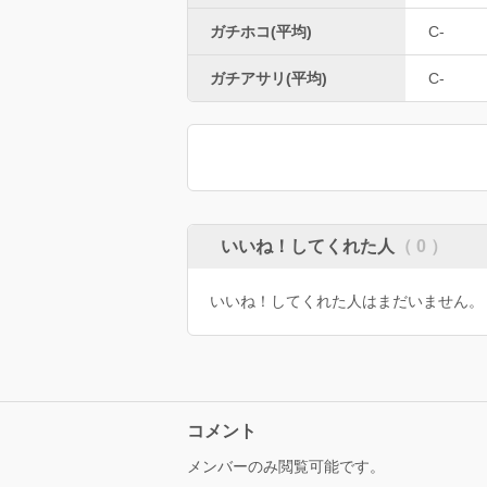
ガチホコ(平均)
C-
ガチアサリ(平均)
C-
いいね！してくれた人
（ 0 ）
いいね！してくれた人はまだいません。
コメント
メンバーのみ閲覧可能です。