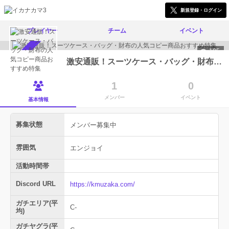
新規登録・ログイン
プレイヤー
チーム
イベント
195
メンバー募集中
激安通販！スーツケース・バッグ・財布の人気コピー商品おすすめ特集
1
0
メンバー
イベント
基本情報
募集状態
メンバー募集中
雰囲気
エンジョイ
活動時間帯
Discord URL
https://kmuzaka.com/
ガチエリア(平
C-
均)
ガチヤグラ(平