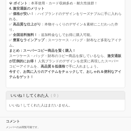
💎
ポイント
：本革使用・カード収納多め・耐久性抜群！
4. 激安通販のメリット
✅
価格が安い！
：ハイブランドのデザインをリーズナブルに手に入れら
れる。
✅
高品質な仕上がり
：本物そっくりのデザイン＆素材にこだわった作
り。
✅
全国送料無料！
：追加料金なしでお得に購入可能。
✅
豊富なラインアップ
：スーツケース・バッグ・財布など多彩なアイテ
ム。
まとめ：スーパーコピー商品を賢く購入！
スーツケース・バッグ・財布のコピー商品を探しているなら、
激安通販
が圧倒的にお得！
人気ブランドのデザインを忠実に再現したスーパー
コピーアイテムを、
高品質＆低価格
で手に入れましょう。
今すぐ、お気に入りのアイテムをチェックして、おしゃれ＆便利なアイ
テムをゲット！
いいね！してくれた人
（ 0 ）
いいね！してくれた人はまだいません。
コメント
メンバーのみ閲覧可能です。