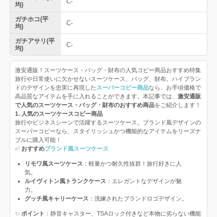
C-
均)
ガチホコ(平
C-
均)
ガチアサリ(平
C-
均)
激安通販！スーツケース・バッグ・財布の人気コピー商品おすすめ特集
旅行や日常使いに欠かせないスーツケース、バッグ、財布。ハイブラン
ドのデザインを忠実に再現した
スーパーコピー商品
なら、お手頃価格で
高品質なアイテムを手に入れることができます。本記事では、
激安通販
で人気のスーツケース・バッグ・財布のおすすめ商品
をご紹介します！
1. 人気のスーツケースコピー商品
旅行やビジネスシーンで活躍するスーツケース。ブランド風デザインの
スーパーコピーなら、スタイリッシュかつ機能的なアイテムをリーズナ
ブルに購入可能！
✅
おすすめ
ブランド風スーツケース
リモワ風スーツケース
：軽量かつ耐久性抜群！旅行好きに人
気。
ルイヴィトン風トランクケース
：エレガントなデザインが魅
力。
グッチ風キャリーケース
：洗練されたブランドロゴデザイン。
✨
ポイント
：静音キャスター、TSAロック付きなど本物に劣らない機能