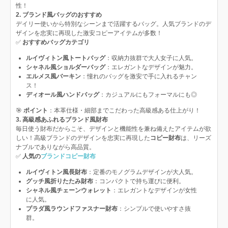
性！
2. ブランド風バッグのおすすめ
デイリー使いから特別なシーンまで活躍するバッグ。人気ブランドのデ
ザインを忠実に再現した激安コピーアイテムが多数！
✅
おすすめバッグカテゴリ
ルイヴィトン風トートバッグ
：収納力抜群で大人女子に人気。
シャネル風ショルダーバッグ
：エレガントなデザインが魅力。
エルメス風バーキン
：憧れのバッグを激安で手に入れるチャン
ス！
ディオール風ハンドバッグ
：カジュアルにもフォーマルにも◎
🎯
ポイント
：本革仕様・細部までこだわった高級感ある仕上がり！
3. 高級感あふれるブランド風財布
毎日使う財布だからこそ、デザインと機能性を兼ね備えたアイテムが欲
しい！高級ブランドのデザインを忠実に再現した
コピー財布
は、リーズ
ナブルでありながら高品質。
✅
人気の
ブランドコピー財布
ルイヴィトン風長財布
：定番のモノグラムデザインが大人気。
グッチ風折りたたみ財布
：コンパクトで持ち運びに便利。
シャネル風チェーンウォレット
：エレガントなデザインが女性
に人気。
プラダ風ラウンドファスナー財布
：シンプルで使いやすさ抜
群。