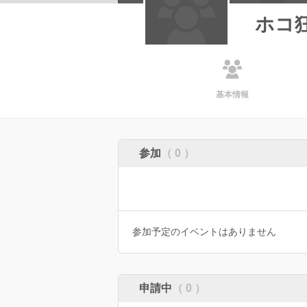
ホコ
基本情報
参加
（ 0 ）
参加予定のイベントはありません
申請中
（ 0 ）