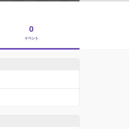
0
イベント