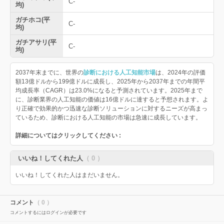
C-
均)
ガチホコ(平
C-
均)
ガチアサリ(平
C-
均)
2037年末までに、世界の
診断における人工知能市場
は、2024年の評価
額13億ドルから199億ドルに成長し、2025年から2037年までの年間平
均成長率（CAGR）は23.0%になると予測されています。2025年まで
に、診断業界の人工知能の価値は16億ドルに達すると予想されます。よ
り正確で効果的かつ迅速な診断ソリューションに対するニーズが高まっ
ているため、診断における人工知能の市場は急速に成長しています。
詳細についてはクリックしてください :
いいね！してくれた人
（ 0 ）
いいね！してくれた人はまだいません。
コメント
（ 0 ）
コメントするにはログインが必要です