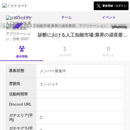
新規登録・ログイン
プレイヤー
チーム
イベント
205
メンバー募集中
診断における人工知能市場:業界の成長要因、アプリケーション、分析 2037
1
0
メンバー
イベント
基本情報
募集状態
メンバー募集中
雰囲気
エンジョイ
活動時間帯
Discord URL
ガチエリア(平
C-
均)
ガチヤグラ(平