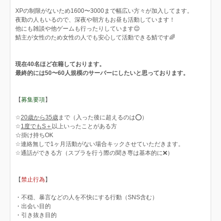
XPの制限がないため1600〜3000まで幅広い方々が加入してます。
夜勤の人もいるので、深夜や朝方もお昼も活動しています！
他にも雑談や他ゲームも行ったりしています😌
鯖主が女性のため女性の人でも安心して活動できる鯖です🌈
現在40名ほど在籍しております。
最終的には50〜60人規模のサーバーにしたいと思っております。
【
募集要項
】
☆
20歳から35歳
まで（入った後に超えるのは️⭕️）
☆
1度でもS＋
以上いったことがある方
☆掛け持ちOK
☆連絡無しで1ヶ月活動がない場合キックさせていただきます。
☆通話ができる方（スプラを行う際の聞き専は基本的に❌）
【
禁止行為
】
・不穏、暴言などの人を不快にする行動（SNS含む）
・出会い目的
・引き抜き目的