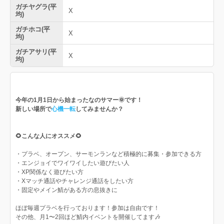
ガチヤグラ(平
X
均)
ガチホコ(平
X
均)
ガチアサリ(平
X
均)
今年の1月1日から始まったなのサマー🌞です！
新しい場所で
心機一転
してみませんか？
🌻こんな人にオススメ🌻
・プラベ、オープン、サーモンランなど積極的に募集・参加できる方
・エンジョイでワイワイしたい遊びたい人
・XP関係なく遊びたい方
・Xマッチ通話やチャレンジ通話をしたい方
・固定やメイン鯖がある方の息抜きに
ほぼ毎週プラベを行っております！参加は自由です！
その他、月1〜2回ほど鯖内イベントを開催してます🎶