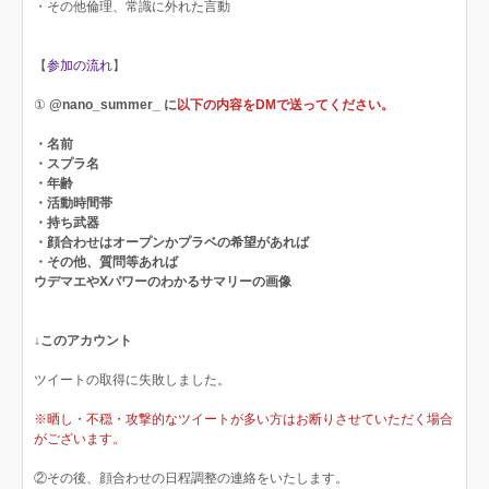
・その他倫理、常識に外れた言動
【
参加の流れ
】
①
@nano_summer_ に
以下の内容をDMで送ってください。
・名前
・スプラ名
・年齢
・活動時間帯
・持ち武器
・顔合わせはオープンかプラベの希望があれば
・その他、質問等あれば
ウデマエやXパワーのわかるサマリーの画像
↓このアカウント
ツイートの取得に失敗しました。
※晒し・不穏・攻撃的なツイートが多い方はお断りさせていただく場合
がございます。
②その後、顔合わせの日程調整の連絡をいたします。