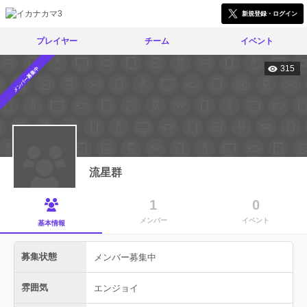
新規登録・ログイン
プレイヤー
チーム
イベント
315
メンバー募集中
流星群
1
0
メンバー
イベント
基本情報
募集状態
メンバー募集中
雰囲気
エンジョイ