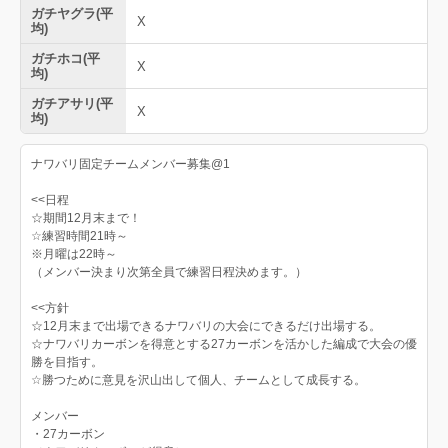
ガチヤグラ(平
X
均)
ガチホコ(平
X
均)
ガチアサリ(平
X
均)
ナワバリ固定チームメンバー募集@1
<<日程
☆期間12月末まで！
☆練習時間21時～
※月曜は22時～
（メンバー決まり次第全員で練習日程決めます。）
<<方針
☆12月末まで出場できるナワバリの大会にできるだけ出場する。
☆ナワバリカーボンを得意とする27カーボンを活かした編成で大会の優
勝を目指す。
☆勝つために意見を沢山出して個人、チームとして成長する。
メンバー
・27カーボン