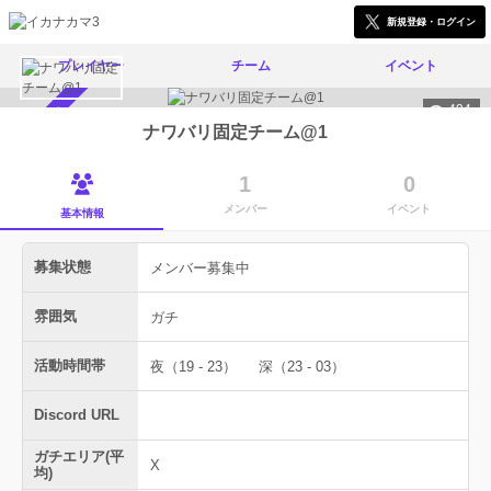
新規登録・ログイン
プレイヤー
チーム
イベント
494
メンバー募集中
ナワバリ固定チーム@1
1
0
メンバー
イベント
基本情報
募集状態
メンバー募集中
雰囲気
ガチ
活動時間帯
夜（19 - 23）
深（23 - 03）
Discord URL
ガチエリア(平
X
均)