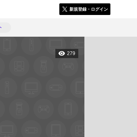
新規登録・ログイン
ト
279