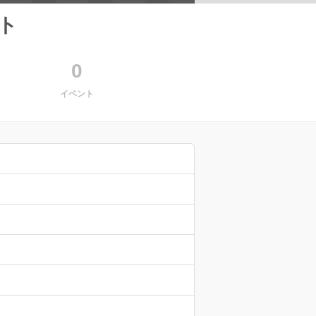
ト
0
イベント