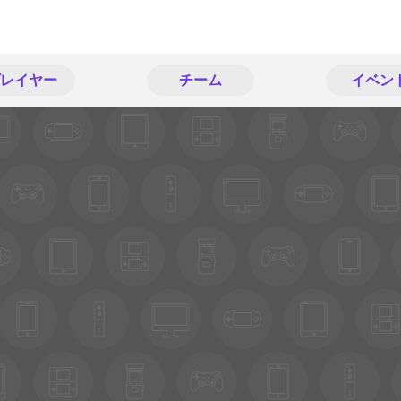
レイヤー
チーム
イベン