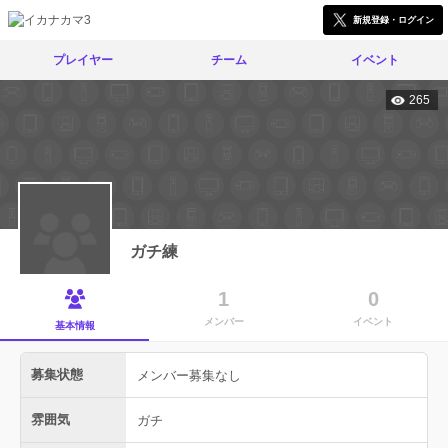
新規登録・ログイン
プレイヤー
チーム
イベント
265
ガチ練
1
0
メンバー
イベント
基本情報
募集状態
メンバー募集なし
雰囲気
ガチ