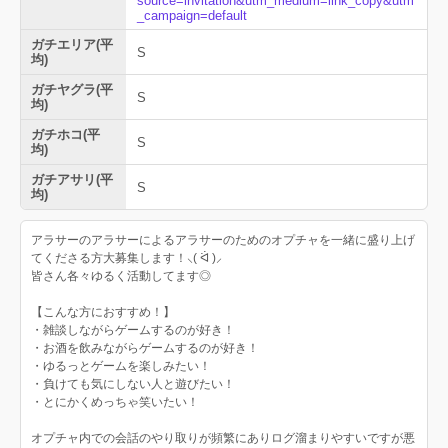
source=invitation&utm_medium=link_copy&utm
_campaign=default
ガチエリア(平
S
均)
ガチヤグラ(平
S
均)
ガチホコ(平
S
均)
ガチアサリ(平
S
均)
アラサーのアラサーによるアラサーのためのオプチャを一緒に盛り上げ
てくださる方大募集します！⸜( ᐛ )⸝
皆さん各々ゆるく活動してます◎
【こんな方におすすめ！】
・雑談しながらゲームするのが好き！
・お酒を飲みながらゲームするのが好き！
・ゆるっとゲームを楽しみたい！
・負けても気にしない人と遊びたい！
・とにかくめっちゃ笑いたい！
オプチャ内での会話のやり取りが頻繁にありログ溜まりやすいですが悪