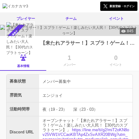
新規登録・ログイン
プレイヤー
チーム
イベント
845
メンバー募集中
【来たれアラサー！】スプラ！ゲーム！楽しみたい大人民！【30代のスプラトゥーン】
1
0
メンバー
イベント
基本情報
募集状態
メンバー募集中
雰囲気
エンジョイ
活動時間帯
夜（19 - 23）
深（23 - 03）
オープンチャット「【来たれアラサー！】スプ
ラ！ゲーム！楽しみたい大人民！【30代のスプ
ラトゥーン】」
https://line.me/ti/g2/miT2oKN8o
Discord URL
v25VW1VCCaoKBTAp4ZxSvAXR20BWg?utm_