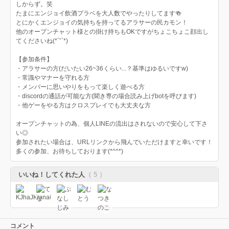
しからず。笑
たまにエンジョイ飲酒プラベを大人数でやったりしてます🍻
とにかくエンジョイの気持ちを持ってるアラサーの民カモン！
他のオープンチャット様との掛け持ちもOKですがちょこちょこ顔出し
てくださいね(*´˘`*)
【参加条件】
・アラサーの方(だいたい26~36くらい...？基準はゆるいですw)
・常識やマナーを守れる方
・メンバーに思いやりをもって楽しく遊べる方
・discordの通話が可能な方(聞き専の場合読み上げbotを呼びます)
・他ゲーをやる方はクロスプレイでも大丈夫な方
オープンチャットの為、個人LINEの流出はされないので安心して下さ
い◎
参加されたい場合は、URLリンクから飛んでいただけますと幸いです！
多くの参加、お待ちしております(*^^*)
いいね！してくれた人
（ 5 ）
コメント