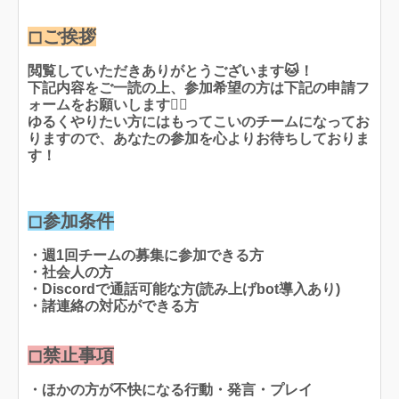
◻︎ご挨拶
閲覧していただきありがとうございます🐱！
下記内容をご一読の上、参加希望の方は下記の申請フ
ォームをお願いします🙇‍♂
ゆるくやりたい方にはもってこいのチームになってお
りますので、あなたの参加を心よりお待ちしておりま
す！
◻︎参加条件
・週1回チームの募集に参加できる方
・社会人の方
・Discordで通話可能な方(読み上げbot導入あり)
・諸連絡の対応ができる方
◻︎禁止事項
・ほかの方が不快になる行動・発言・プレイ