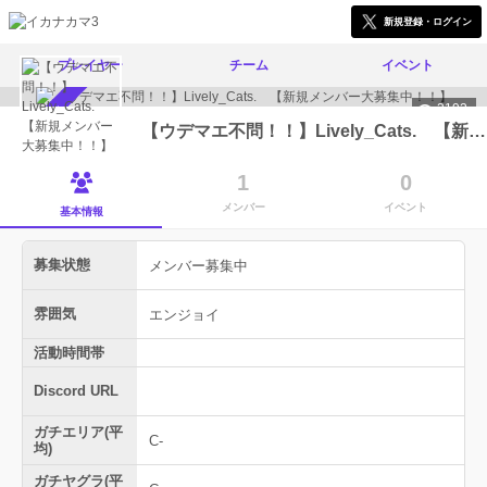
新規登録・ログイン
プレイヤー
チーム
イベント
3192
メンバー募集中
【ウデマエ不問！！】Lively_Cats. 【新規メンバー大募集中！！】
1
0
メンバー
イベント
基本情報
募集状態
メンバー募集中
雰囲気
エンジョイ
活動時間帯
Discord URL
ガチエリア(平
C-
均)
ガチヤグラ(平