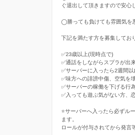
ぐ退出して頂きますので安心
◯勝っても負けても雰囲気を
下記を満たす方を募集しており
✅23歳以上(現時点で)
✅通話をしながらスプラが出来
✅サーバーに入ったら2週間
✅味方への誹謗中傷、空気を
✅サーバーの稼働を下げる行
✅入っても遊ぶ気がない方、
⭐️サーバーへ入ったら必ず
ます。
ロールが付与されてから発言