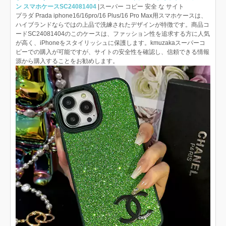
ン スマホケースSC24081404
|スーパー コピー 安全 な サイト
プラダ Prada iphone16/16pro/16 Plus/16 Pro Max用スマホケースは、
ハイブランドならではの上品で洗練されたデザインが特徴です。商品コ
ードSC24081404のこのケースは、ファッション性を追求する方に人気
が高く、iPhoneをスタイリッシュに保護します。kmuzakaスーパーコ
ピーでの購入が可能ですが、サイトの安全性を確認し、信頼できる情報
源から購入することをお勧めします。