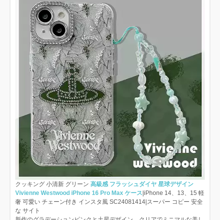
クッキング 小清新 グリーン
高級感 フラッシュダイヤ 星球デザイン
Vivienne Westwood iPhone 16 Pro Max ケース
|iPhone 14、13、15 軽
奢 可愛い チェーン付き インスタ風 SC24081414|スーパー コピー 安全
な サイト
新作のグラデーションピンクと土星デザイン、クリアでミニマルな美し