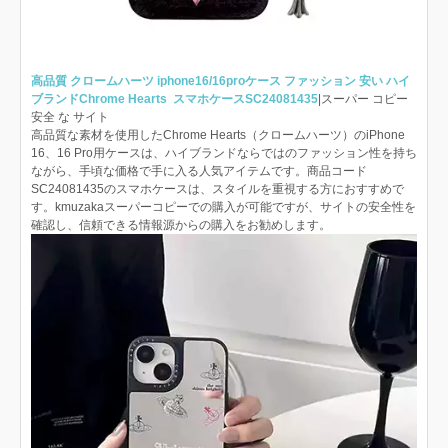
高品質 クロームハーツ iphone16/16proケース ファッション 安い ハイ
ブランドChrome Hearts スマホケースSC24081435
|スーパー コピー
安全 な サイト
高品質な素材を使用したChrome Hearts（クロームハーツ）のiPhone
16、16 Pro用ケースは、ハイブランドならではのファッション性を持ち
ながら、手頃な価格で手に入る人気アイテムです。商品コード
SC24081435のスマホケースは、スタイルを重視する方におすすめで
す。kmuzakaスーパーコピーでの購入が可能ですが、サイトの安全性を
確認し、信頼できる情報源からの購入をお勧めします。