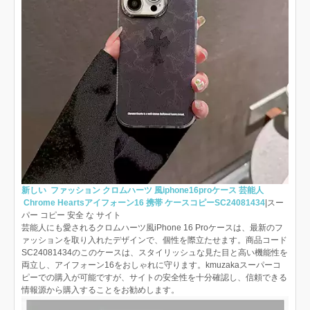
新しい ファッション クロムハーツ 風iphone16proケース 芸能人
Chrome Heartsアイフォーン16 携帯 ケースコピーSC24081434
|スー
パー コピー 安全 な サイト
芸能人にも愛されるクロムハーツ風iPhone 16 Proケースは、最新のフ
ァッションを取り入れたデザインで、個性を際立たせます。商品コード
SC24081434のこのケースは、スタイリッシュな見た目と高い機能性を
両立し、アイフォーン16をおしゃれに守ります。kmuzakaスーパーコ
ピーでの購入が可能ですが、サイトの安全性を十分確認し、信頼できる
情報源から購入することをお勧めします。