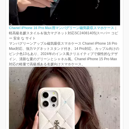
Chanel iPhone 16 Pro Max用マンバグリーン磁気吸収スマホケース
｜
軽高級名媛スタイル＆強力マグネット対応SC24081405|スーパー コピ
ー 安全 な サイト
マンバグリーンアップル磁気吸収スマホケース Chanel iPhone 16 Pro
Max対応、強力マグネットスタンド付き、14 Pro対応、カップル向けの
ピンク色13もあり、2024年のインス風クリエイティブで個性的なデザ
イン、清新な夏のグリーンとシャネル風。Chanel iPhone 15 Pro Max
対応の軽量で高級感ある名媛向けスマホケース。