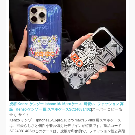
虎柄 Kenzo ケンゾー iphone16/16proケース 可愛い ファッション 高
级 Kenzo ケンゾー 風 スマホケースSC24081402
|スーパー コピー 安
全 な サイト
Kenzo ケンゾー iphone16/16pro/16 pro max/16 Plus 用スマホケース
は、可愛らしさと個性を兼ね備えたデザインが特徴です。商品コード
SC24081402のこのケースは、虎柄が印象的で、ファッション性と高級