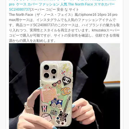
pro ケース カバー ファッション 人気 The North Face スマホカバー
SC24080737
|スーパー コピー 安全 な サイト
The North Face（ザ・ノース・フェイス）風のiphone16 16pro 16 pro
max用ケースは、インスタグラムでも人気のファッションアイテムで
す。商品コードSC24080737のこのケースは、ハイブランドの魅力を取
り入れつつ、実用性とスタイルを両立させています。kmuzakaスーパー
コピーで購入が可能ですが、サイトの安全性を確認し、信頼できる情報
源からの購入をお勧めします。