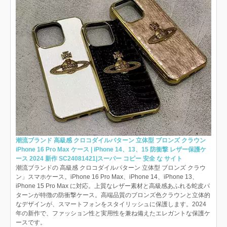
潮流ブランド 高級感 クロコダイルパターン 立体型 ブロンズ クラウン
iPhone 16 Pro Max ケース | iPhone 14、13、15 防衝撃 レザー保護ケ
ース 2024 新作 SC24081421|スーパー コピー 安全 な サイト
潮流ブランドの 高級感 クロコダイルパターン 立体型 ブロンズ クラウ
ン」スマホケース。iPhone 16 Pro Max、iPhone 14、iPhone 13、
iPhone 15 Pro Max に対応。上質なレザー素材と高級感あふれる蛇皮パ
ターンが特徴の防衝撃ケース。高端品質のブロンズ色クラウンと立体的
なデザインが、スマートフォンをスタイリッシュに保護します。2024
年の新作で、ファッション性と実用性を兼ね備えたエレガントな保護ケ
ースです。