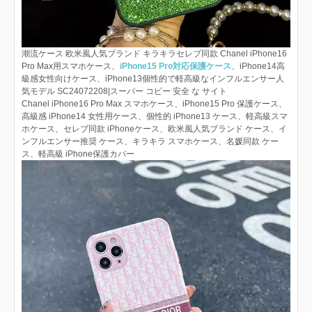
潮流ケース 欧米風人気ブランド キラキラセレブ同款 Chanel iPhone16
Pro Max用スマホケース、
iPhone15 Pro対応保護ケース
、iPhone14高
級感女性向けケース、iPhone13個性的で軽高級なインフルエンサー人
気モデル SC24072208|スーパー コピー 安全 な サイト
Chanel iPhone16 Pro Max スマホケース、iPhone15 Pro 保護ケース、
高級感 iPhone14 女性用ケース、個性的 iPhone13 ケース、軽高級スマ
ホケース、セレブ同款 iPhoneケース、欧米風人気ブランド ケース、イ
ンフルエンサー推奨 ケース、キラキラ スマホケース、名媛同款 ケー
ス、軽高級 iPhone保護カバー