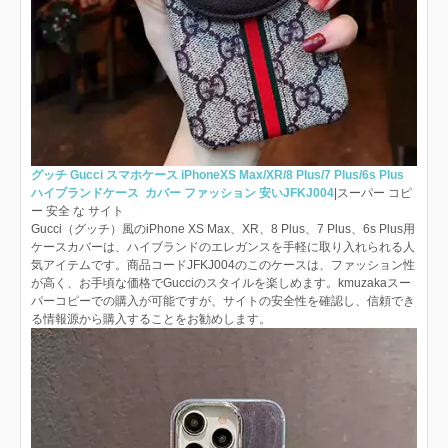
グッチ Gucci スマホケース iPhoneXS Max/XR/8 Plus/7 Plus/6s Plus
ハイブランドケース カバー ファッション 安いJFKJ004
|スーパー コピ
ー 安全 な サイト
Gucci（グッチ）風のiPhone XS Max、XR、8 Plus、7 Plus、6s Plus用
ケースカバーは、ハイブランドのエレガンスを手軽に取り入れられる人
気アイテムです。商品コードJFKJ004のこのケースは、ファッション性
が高く、お手頃な価格でGucciのスタイルを楽しめます。kmuzakaスー
パーコピーでの購入が可能ですが、サイトの安全性を確認し、信頼でき
る情報源から購入することをお勧めします。