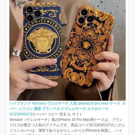
ハイブランド Versace ヴェルサーチ 人気 iphone16 pro max ケース カ
バー シリコン 薄型 ブランドロゴ ヴェルサーチ スマホケース
SC23030227
|スーパー コピー 安全 な サイト
Versace（ヴェルサーチ）風のiPhone 16 Pro Max用ケースは、ブラン
ドロゴが際立つ人気のアイテムです。商品コードSC23030227のこのシ
リコンカバーは、薄型でありながらしっかりとiPhoneを保護し、ハイ