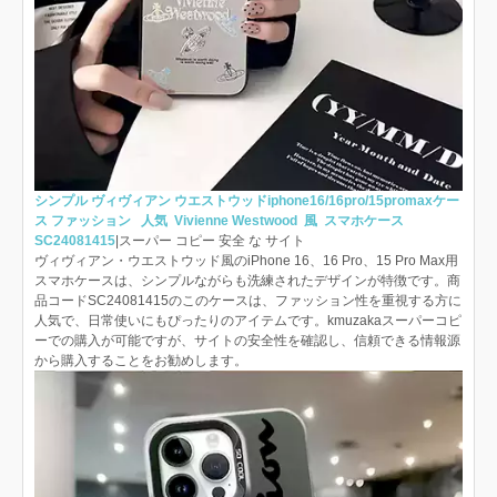
シンプル ヴィヴィアン ウエストウッドiphone16/16pro/15promaxケー
ス ファッション 人気 Vivienne Westwood 風 スマホケース
SC24081415
|スーパー コピー 安全 な サイト
ヴィヴィアン・ウエストウッド風のiPhone 16、16 Pro、15 Pro Max用
スマホケースは、シンプルながらも洗練されたデザインが特徴です。商
品コードSC24081415のこのケースは、ファッション性を重視する方に
人気で、日常使いにもぴったりのアイテムです。kmuzakaスーパーコピ
ーでの購入が可能ですが、サイトの安全性を確認し、信頼できる情報源
から購入することをお勧めします。