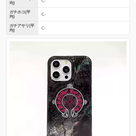
C-
均)
ガチホコ(平
C-
均)
ガチアサリ(平
C-
均)