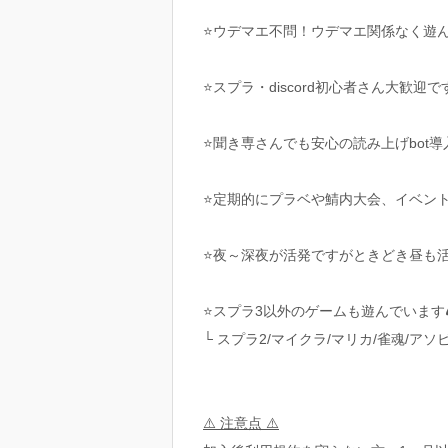
⭐️ウデマエ不問！ウデマエ関係なく遊
⭐️スプラ・discord初心者さん大歓迎です
⭐️聞き専さんでも安心の読み上げbot導入
⭐️定期的にプラベや鯖内大会、イベント
⭐️夜～深夜が活発ですがときどき昼も活
⭐️スプラ3以外のゲームも遊んでいます
└ スプラ2/マイクラ/マリカ/雀魂/ア
⚠️ 注意点 ⚠️