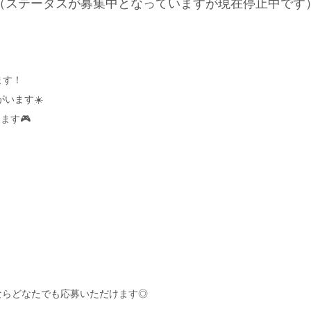
（ステータスが募集中となっていますが現在停止中です
ます！
います☀️
ます🎮
！
ならどなたでも応募いただけます◎