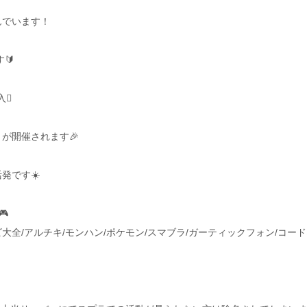
んでいます！
🔰
🪏
が開催されます🎉
発です☀️

ソビ大全/アルチキ/モンハン/ポケモン/スマブラ/ガーティックフォン/コード