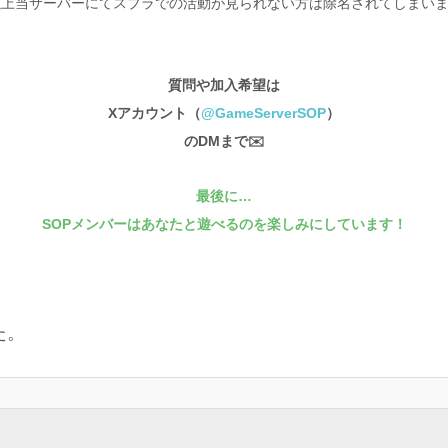
上当サーバーにてスプラでの活動が見られない方は除名されてしまいます🙇
質問や加入希望は
Xアカウント（
@GameServerSOP
）
のDMまで✉️
最後に…
SOPメンバーはあなたと遊べるのを楽しみにしています！
た。