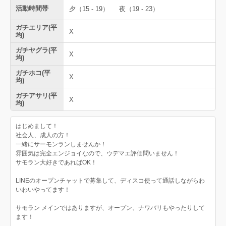
活動時間帯
夕（15 - 19）
夜（19 - 23）
ガチエリア(平
X
均)
ガチヤグラ(平
X
均)
ガチホコ(平
X
均)
ガチアサリ(平
X
均)
はじめまして！
社会人、成人の方！
一緒にサーモンランしませんか！
雰囲気は完全エンジョイなので、ウデマエ評価問いません！
サモラン大好きであればOK！
LINEのオープンチャットで募集して、ディスコ使って通話しながらわ
いわいやってます！
サモラン メインではありますが、オープン、ナワバリもやったりして
ます！