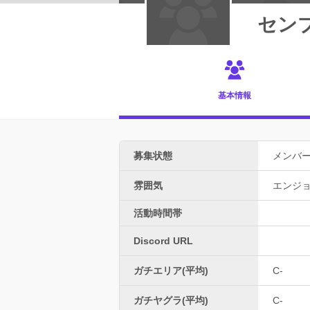
セン
基本情報
募集状態
メンバ
雰囲気
エンジ
活動時間帯
Discord URL
ガチエリア(平均)
C-
ガチヤグラ(平均)
C-