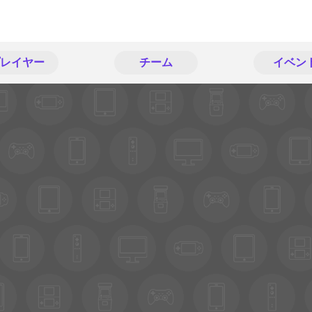
レイヤー
チーム
イベン