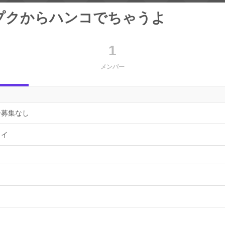
プクからハンコでちゃうよ
1
メンバー
ー募集なし
ョイ