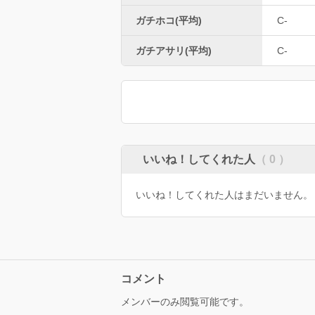
ガチホコ(平均)
C-
ガチアサリ(平均)
C-
いいね！してくれた人
（ 0 ）
いいね！してくれた人はまだいません。
コメント
メンバーのみ閲覧可能です。