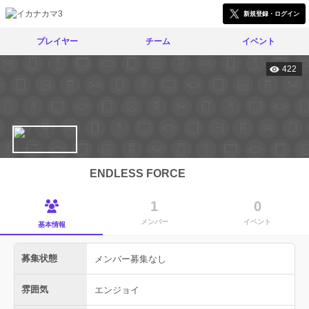
新規登録・ログイン
プレイヤー
チーム
イベント
422
ENDLESS FORCE
1
0
メンバー
イベント
基本情報
募集状態
メンバー募集なし
雰囲気
エンジョイ