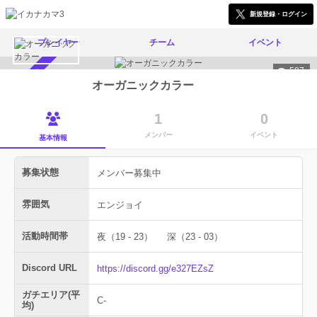
新規登録・ログイン
プレイヤー
チーム
イベント
587
メンバー募集中
オーガニックカラー
1
0
メンバー
イベント
基本情報
募集状態
メンバー募集中
雰囲気
エンジョイ
活動時間帯
夜（19 - 23）
深（23 - 03）
Discord URL
https://discord.gg/e327EZsZ
ガチエリア(平
C-
均)