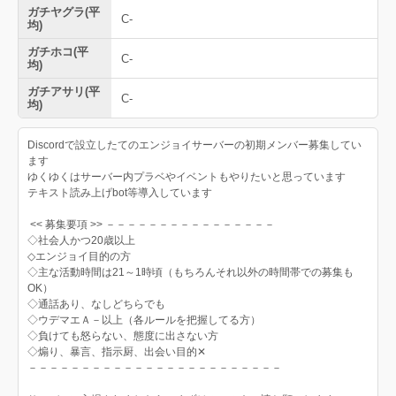
ガチヤグラ(平
C-
均)
ガチホコ(平
C-
均)
ガチアサリ(平
C-
均)
Discordで設立したてのエンジョイサーバーの初期メンバー募集してい
ます
ゆくゆくはサーバー内プラベやイベントもやりたいと思っています
テキスト読み上げbot等導入しています
<< 募集要項 >> －－－－－－－－－－－－－－－－
◇社会人かつ20歳以上
◇エンジョイ目的の方
◇主な活動時間は21～1時頃（もちろんそれ以外の時間帯での募集も
OK）
◇通話あり、なしどちらでも
◇ウデマエＡ－以上（各ルールを把握してる方）
◇負けても怒らない、態度に出さない方
◇煽り、暴言、指示厨、出会い目的‪✕‬
－－－－－－－－－－－－－－－－－－－－－－－－