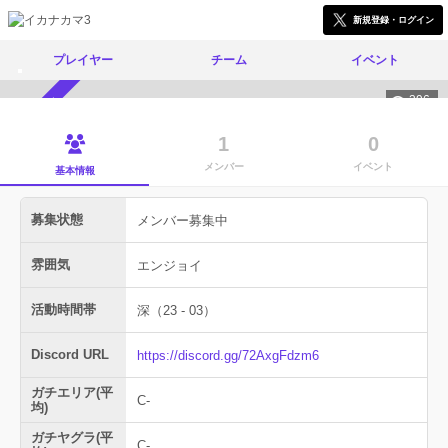
新規登録・ログイン
プレイヤー
チーム
イベント
396
メンバー募集中
1
0
メンバー
イベント
基本情報
募集状態
メンバー募集中
雰囲気
エンジョイ
活動時間帯
深（23 - 03）
Discord URL
https://discord.gg/72AxgFdzm6
ガチエリア(平
C-
均)
ガチヤグラ(平
C-